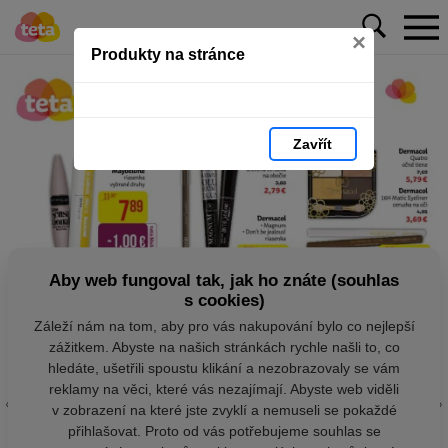
×
Produkty na stránce
Zavřít
Aby web fungoval tak, jak ho znáte (souhlas
s cookies)
Záleží nám na tom, aby pro vás nakupování bylo co nejlepší
zážitkem. Abyste na našich stránkách rychle našli to, co
hledáte, ušetřili spoustu klikání a nezobrazovaly se vám
reklamy na věci, které vás nezajímají. Abyste web viděli
v zobrazení na které jste zvyklí a nemuseli se pokaždé
přihlašovat. Proto od vás potřebujeme souhlas se