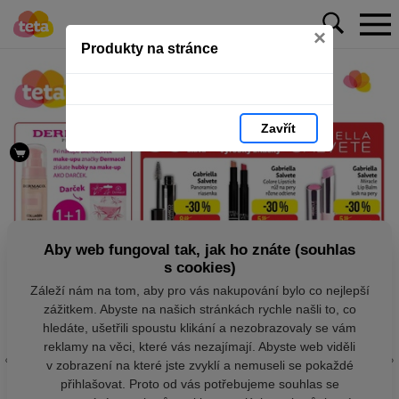
×
Produkty na stránce
Zavřít
Aby web fungoval tak, jak ho znáte (souhlas
s cookies)
Záleží nám na tom, aby pro vás nakupování bylo co nejlepší
zážitkem. Abyste na našich stránkách rychle našli to, co
hledáte, ušetřili spoustu klikání a nezobrazovaly se vám
reklamy na věci, které vás nezajímají. Abyste web viděli
v zobrazení na které jste zvyklí a nemuseli se pokaždé
přihlašovat. Proto od vás potřebujeme souhlas se