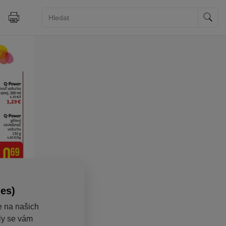
ies)
e na našich
aly se vám