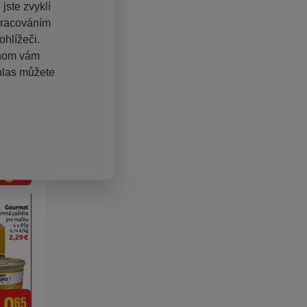
jste zvyklí
pracováním
hlížeči.
chom vám
hlas můžete