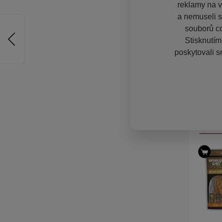
reklamy na vě
a nemuseli s
souborů co
Stisknutím
poskytovali s