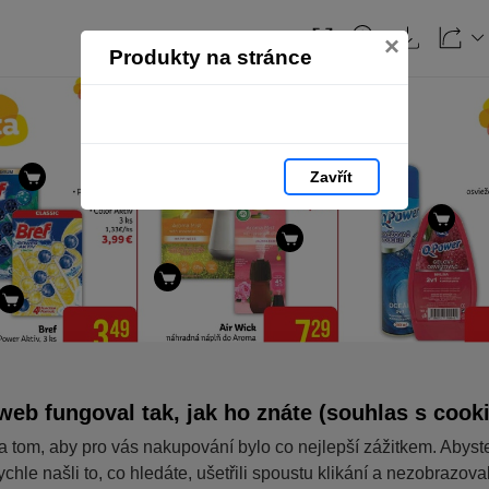
×
Produkty na stránce
Zavřít
web fungoval tak, jak ho znáte (souhlas s cook
a tom, aby pro vás nakupování bylo co nejlepší zážitkem. Abyst
ychle našli to, co hledáte, ušetřili spoustu klikání a nezobrazov