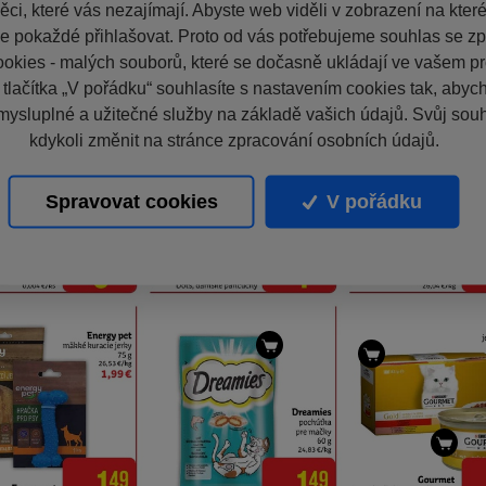
ci, které vás nezajímají. Abyste web viděli v zobrazení na které 
e pokaždé přihlašovat. Proto od vás potřebujeme souhlas se z
okies - malých souborů, které se dočasně ukládají ve vašem pro
 tlačítka „V pořádku“ souhlasíte s nastavením cookies tak, aby
mysluplné a užitečné služby na základě vašich údajů. Svůj sou
kdykoli změnit na stránce zpracování osobních údajů.
Spravovat cookies
V pořádku