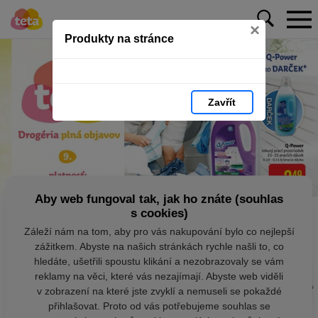
×
Produkty na stránce
Zavřít
Aby web fungoval tak, jak ho znáte (souhlas
s cookies)
Záleží nám na tom, aby pro vás nakupování bylo co nejlepší
zážitkem. Abyste na našich stránkách rychle našli to, co
hledáte, ušetřili spoustu klikání a nezobrazovaly se vám
reklamy na věci, které vás nezajímají. Abyste web viděli
v zobrazení na které jste zvyklí a nemuseli se pokaždé
přihlašovat. Proto od vás potřebujeme souhlas se