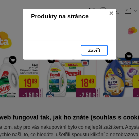
×
Produkty na stránce
Zavřít
web fungoval tak, jak ho znáte (souhlas s cook
a tom, aby pro vás nakupování bylo co nejlepší zážitkem. Abyst
ychle našli to, co hledáte, ušetřili spoustu klikání a nezobrazov