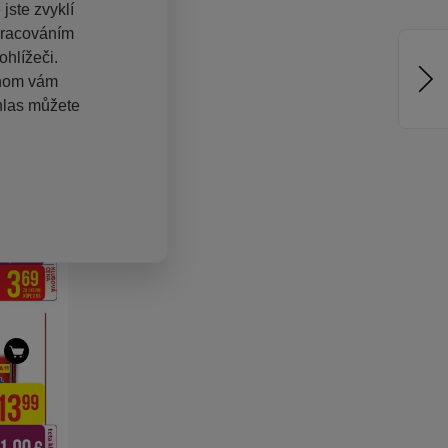
jste zvyklí
pracováním
hlížeči.
chom vám
hlas můžete