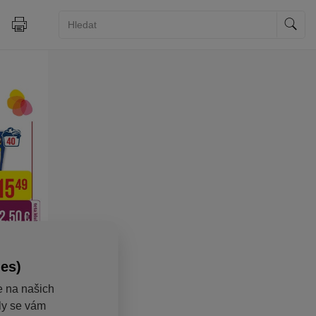
ies)
e na našich
aly se vám