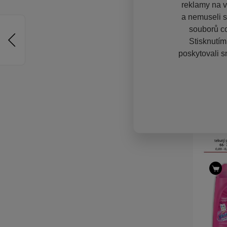
reklamy na vě
a nemuseli s
souborů co
Stisknutím
poskytovali s