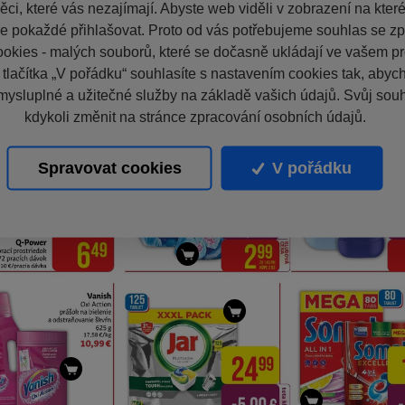
ci, které vás nezajímají. Abyste web viděli v zobrazení na které 
e pokaždé přihlašovat. Proto od vás potřebujeme souhlas se z
okies - malých souborů, které se dočasně ukládají ve vašem pro
 tlačítka „V pořádku“ souhlasíte s nastavením cookies tak, aby
mysluplné a užitečné služby na základě vašich údajů. Svůj sou
kdykoli změnit na stránce zpracování osobních údajů.
Spravovat cookies
V pořádku