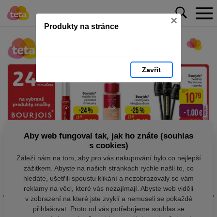
×
Produkty na stránce
Zavřít
Aby web fungoval tak, jak ho znáte (souhlas
s cookies)
Záleží nám na tom, aby pro vás nakupování bylo co nejlepší
zážitkem. Abyste na našich stránkách rychle našli to, co
hledáte, ušetřili spoustu klikání a nezobrazovaly se vám
reklamy na věci, které vás nezajímají. Abyste web viděli
v zobrazení na které jste zvyklí a nemuseli se pokaždé
přihlašovat. Proto od vás potřebujeme souhlas se