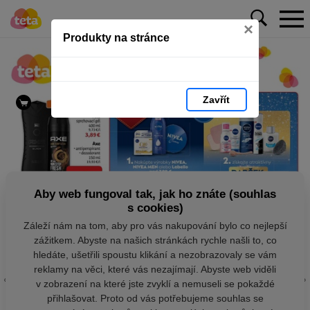
×
Produkty na stránce
Zavřít
Aby web fungoval tak, jak ho znáte (souhlas
s cookies)
Záleží nám na tom, aby pro vás nakupování bylo co nejlepší
zážitkem. Abyste na našich stránkách rychle našli to, co
hledáte, ušetřili spoustu klikání a nezobrazovaly se vám
reklamy na věci, které vás nezajímají. Abyste web viděli
v zobrazení na které jste zvyklí a nemuseli se pokaždé
přihlašovat. Proto od vás potřebujeme souhlas se