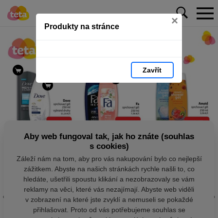
×
Produkty na stránce
Zavřít
Aby web fungoval tak, jak ho znáte (souhlas
s cookies)
Záleží nám na tom, aby pro vás nakupování bylo co nejlepší
zážitkem. Abyste na našich stránkách rychle našli to, co
hledáte, ušetřili spoustu klikání a nezobrazovaly se vám
reklamy na věci, které vás nezajímají. Abyste web viděli
v zobrazení na které jste zvyklí a nemuseli se pokaždé
přihlašovat. Proto od vás potřebujeme souhlas se