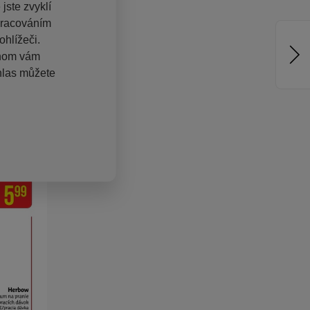
jste zvyklí
pracováním
hlížeči.
chom vám
hlas můžete