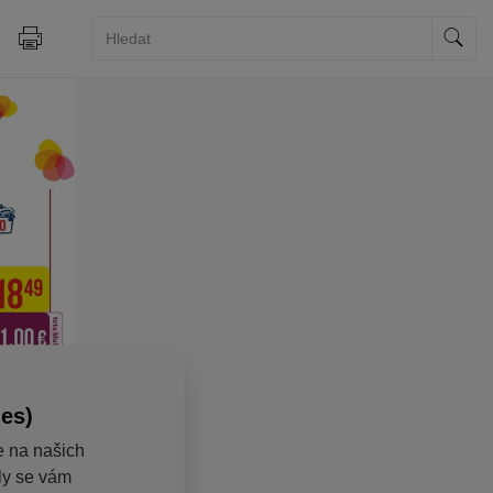
ies)
e na našich
aly se vám