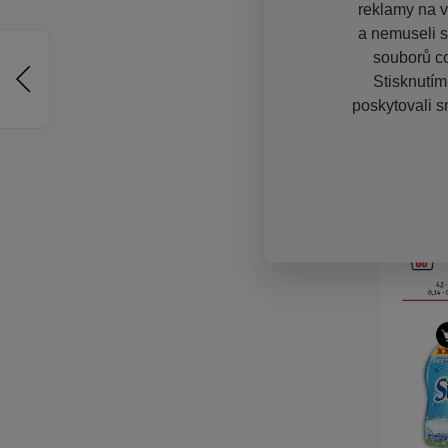
reklamy na vě
a nemuseli s
souborů co
Stisknutím
poskytovali s