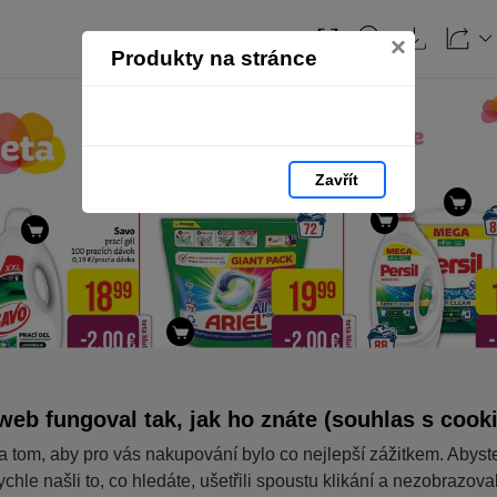
×
Produkty na stránce
Zavřít
web fungoval tak, jak ho znáte (souhlas s cook
a tom, aby pro vás nakupování bylo co nejlepší zážitkem. Abyst
ychle našli to, co hledáte, ušetřili spoustu klikání a nezobrazov