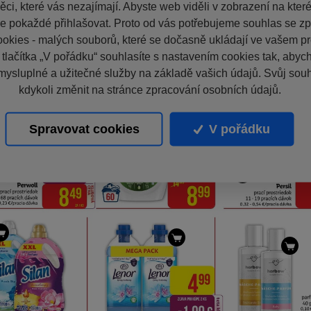
ci, které vás nezajímají. Abyste web viděli v zobrazení na které 
e pokaždé přihlašovat. Proto od vás potřebujeme souhlas se z
okies - malých souborů, které se dočasně ukládají ve vašem pro
 tlačítka „V pořádku“ souhlasíte s nastavením cookies tak, aby
mysluplné a užitečné služby na základě vašich údajů. Svůj sou
kdykoli změnit na stránce zpracování osobních údajů.
Spravovat cookies
V pořádku