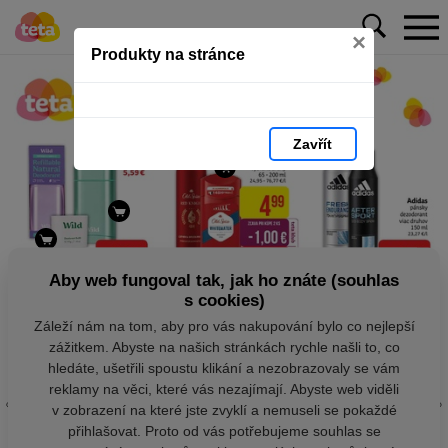
×
Produkty na stránce
Zavřít
Aby web fungoval tak, jak ho znáte (souhlas
s cookies)
Záleží nám na tom, aby pro vás nakupování bylo co nejlepší
zážitkem. Abyste na našich stránkách rychle našli to, co
hledáte, ušetřili spoustu klikání a nezobrazovaly se vám
reklamy na věci, které vás nezajímají. Abyste web viděli
v zobrazení na které jste zvyklí a nemuseli se pokaždé
přihlašovat. Proto od vás potřebujeme souhlas se