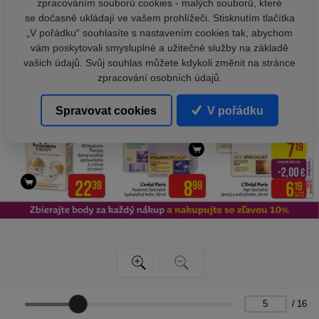
zpracováním souborů cookies - malých souborů, které
se dočasně ukládají ve vašem prohlížeči. Stisknutím tlačítka
„V pořádku“ souhlasíte s nastavením cookies tak, abychom
vám poskytovali smysluplné a užitečné služby na základě
vašich údajů. Svůj souhlas můžete kdykoli změnit na stránce
zpracování osobních údajů.
Spravovat cookies
V pořádku
/
16