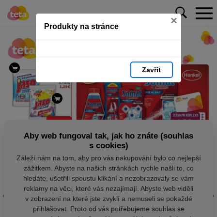
×
Produkty na stránce
Zavřít
Aby web fungoval tak, jak ho znáte (souhlas
s cookies)
Záleží nám na tom, aby pro vás nakupování bylo co nejlepší
zážitkem. Abyste na našich stránkách rychle našli to, co
hledáte, ušetřili spoustu klikání a nezobrazovaly se vám
reklamy na věci, které vás nezajímají. Abyste web viděli
v zobrazení na které jste zvyklí a nemuseli se pokaždé
přihlašovat. Proto od vás potřebujeme souhlas se