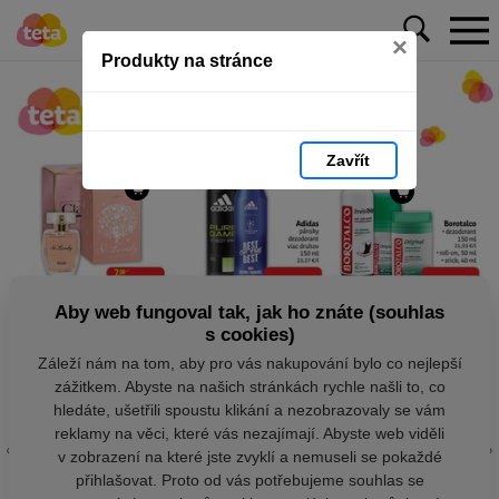
×
Produkty na stránce
Zavřít
Aby web fungoval tak, jak ho znáte (souhlas
s cookies)
Záleží nám na tom, aby pro vás nakupování bylo co nejlepší
zážitkem. Abyste na našich stránkách rychle našli to, co
hledáte, ušetřili spoustu klikání a nezobrazovaly se vám
reklamy na věci, které vás nezajímají. Abyste web viděli
v zobrazení na které jste zvyklí a nemuseli se pokaždé
přihlašovat. Proto od vás potřebujeme souhlas se