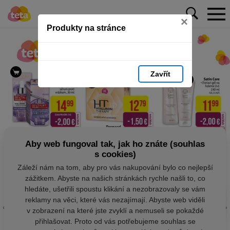
×
Produkty na stránce
Zavřít
Aby web fungoval tak, jak ho znáte (souhlas
s cookies)
Záleží nám na tom, aby pro vás nakupování bylo co nejlepší
zážitkem. Abyste na našich stránkách rychle našli to, co
hledáte, ušetřili spoustu klikání a nezobrazovaly se vám
reklamy na věci, které vás nezajímají. Abyste web viděli
v zobrazení na které jste zvyklí a nemuseli se pokaždé
přihlašovat. Proto od vás potřebujeme souhlas se