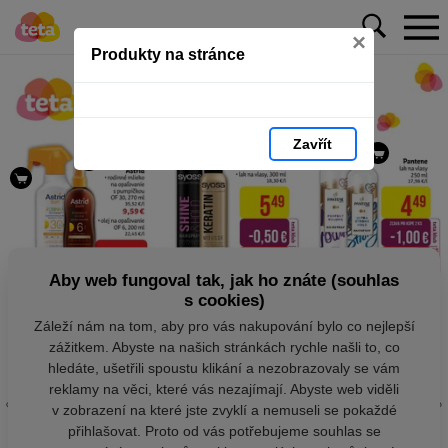
×
Produkty na stránce
Zavřít
Aby web fungoval tak, jak ho znáte (souhlas
s cookies)
Záleží nám na tom, aby pro vás nakupování bylo co nejlepší
zážitkem. Abyste na našich stránkách rychle našli to, co
hledáte, ušetřili spoustu klikání a nezobrazovaly se vám
reklamy na věci, které vás nezajímají. Abyste web viděli
v zobrazení na které jste zvyklí a nemuseli se pokaždé
přihlašovat. Proto od vás potřebujeme souhlas se