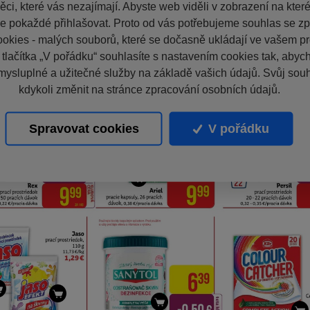
ci, které vás nezajímají. Abyste web viděli v zobrazení na které 
e pokaždé přihlašovat. Proto od vás potřebujeme souhlas se z
okies - malých souborů, které se dočasně ukládají ve vašem pro
 tlačítka „V pořádku“ souhlasíte s nastavením cookies tak, aby
mysluplné a užitečné služby na základě vašich údajů. Svůj sou
kdykoli změnit na stránce zpracování osobních údajů.
Spravovat cookies
V pořádku