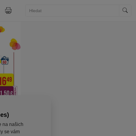
ies)
e na našich
aly se vám