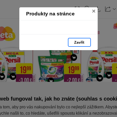
×
Produkty na stránce
Zavřít
web fungoval tak, jak ho znáte (souhlas s cook
a tom, aby pro vás nakupování bylo co nejlepší zážitkem. Abyst
ychle našli to, co hledáte, ušetřili spoustu klikání a nezobrazov