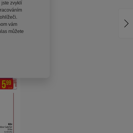
jste zvyklí
pracováním
hlížeči.
chom vám
hlas můžete