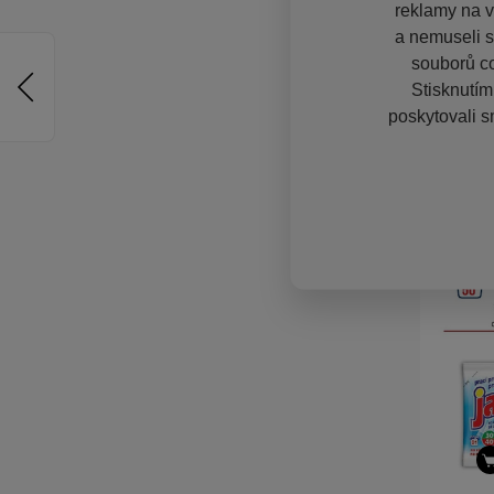
reklamy na vě
a nemuseli s
souborů co
Stisknutím
poskytovali s