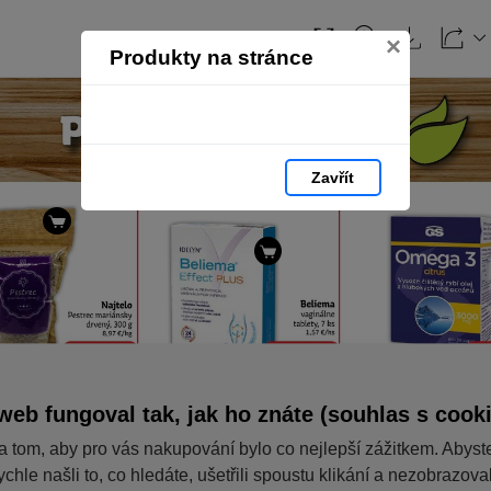
×
Produkty na stránce
Zavřít
web fungoval tak, jak ho znáte (souhlas s cook
a tom, aby pro vás nakupování bylo co nejlepší zážitkem. Abyst
ychle našli to, co hledáte, ušetřili spoustu klikání a nezobrazov