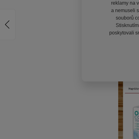
reklamy na vě
a nemuseli s
souborů co
Stisknutím
poskytovali s