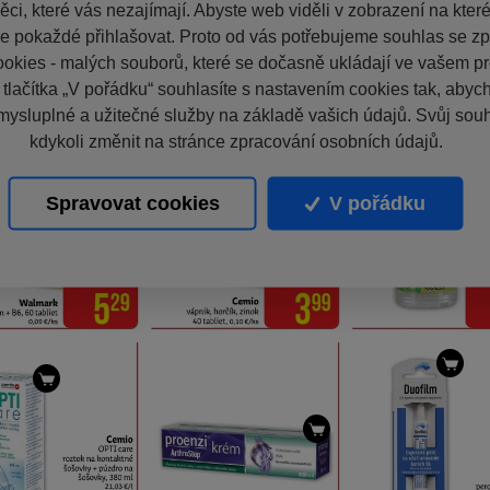
ci, které vás nezajímají. Abyste web viděli v zobrazení na které 
e pokaždé přihlašovat. Proto od vás potřebujeme souhlas se z
okies - malých souborů, které se dočasně ukládají ve vašem pro
 tlačítka „V pořádku“ souhlasíte s nastavením cookies tak, aby
mysluplné a užitečné služby na základě vašich údajů. Svůj sou
kdykoli změnit na stránce zpracování osobních údajů.
Spravovat cookies
V pořádku