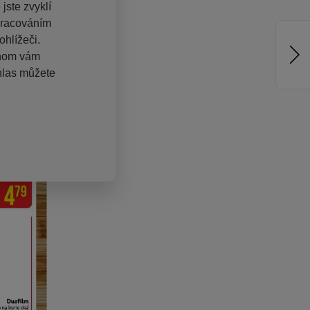
jste zvyklí
pracováním
hlížeči.
chom vám
hlas můžete