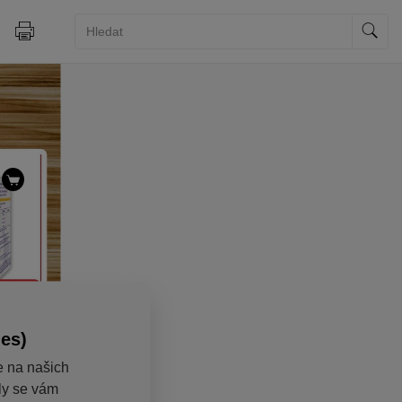
ies)
e na našich
aly se vám