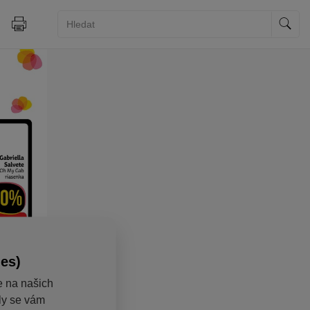
ies)
e na našich
aly se vám