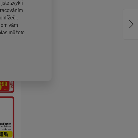
jste zvyklí
pracováním
hlížeči.
chom vám
hlas můžete