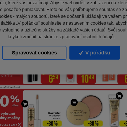
ci, které vás nezajímají. Abyste web viděli v zobrazení na které 
e pokaždé přihlašovat. Proto od vás potřebujeme souhlas se z
okies - malých souborů, které se dočasně ukládají ve vašem pro
 tlačítka „V pořádku“ souhlasíte s nastavením cookies tak, aby
mysluplné a užitečné služby na základě vašich údajů. Svůj sou
kdykoli změnit na stránce zpracování osobních údajů.
Spravovat cookies
V pořádku