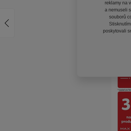
reklamy na vě
a nemuseli s
souborů co
Stisknutím
poskytovali s