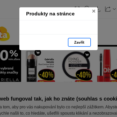
×
Produkty na stránce
Zavřít
web fungoval tak, jak ho znáte (souhlas s cook
a tom, aby pro vás nakupování bylo co nejlepší zážitkem. Abyst
ychle našli to, co hledáte, ušetřili spoustu klikání a nezobrazov