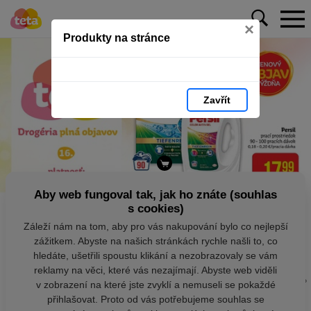
×
Produkty na stránce
Zavřít
Aby web fungoval tak, jak ho znáte (souhlas
s cookies)
Záleží nám na tom, aby pro vás nakupování bylo co nejlepší
zážitkem. Abyste na našich stránkách rychle našli to, co
hledáte, ušetřili spoustu klikání a nezobrazovaly se vám
reklamy na věci, které vás nezajímají. Abyste web viděli
v zobrazení na které jste zvyklí a nemuseli se pokaždé
přihlašovat. Proto od vás potřebujeme souhlas se