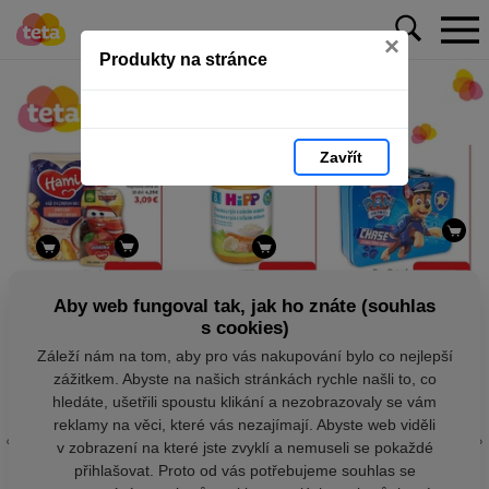
×
Produkty na stránce
Zavřít
Aby web fungoval tak, jak ho znáte (souhlas
s cookies)
Záleží nám na tom, aby pro vás nakupování bylo co nejlepší
zážitkem. Abyste na našich stránkách rychle našli to, co
hledáte, ušetřili spoustu klikání a nezobrazovaly se vám
reklamy na věci, které vás nezajímají. Abyste web viděli
v zobrazení na které jste zvyklí a nemuseli se pokaždé
přihlašovat. Proto od vás potřebujeme souhlas se