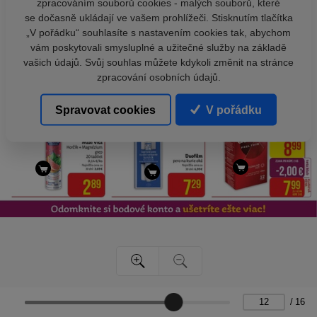
zpracováním souborů cookies - malých souborů, které
se dočasně ukládají ve vašem prohlížeči. Stisknutím tlačítka
„V pořádku“ souhlasíte s nastavením cookies tak, abychom
vám poskytovali smysluplné a užitečné služby na základě
vašich údajů. Svůj souhlas můžete kdykoli změnit na stránce
zpracování osobních údajů.
Spravovat cookies
V pořádku
/
16