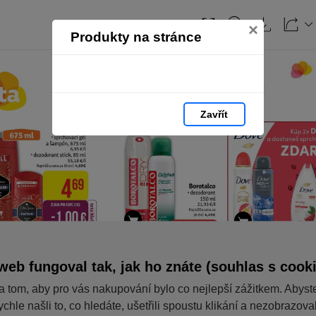
×
Produkty na stránce
Zavřít
web fungoval tak, jak ho znáte (souhlas s cook
a tom, aby pro vás nakupování bylo co nejlepší zážitkem. Abyst
ychle našli to, co hledáte, ušetřili spoustu klikání a nezobrazov