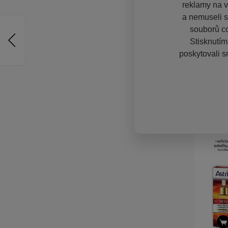
reklamy na vě
a nemuseli s
souborů co
Stisknutím
poskytovali s