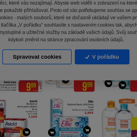
ci, které vás nezajímají. Abyste web viděli v zobrazení na které 
e pokaždé přihlašovat. Proto od vás potřebujeme souhlas se z
okies - malých souborů, které se dočasně ukládají ve vašem pro
 tlačítka „V pořádku“ souhlasíte s nastavením cookies tak, aby
mysluplné a užitečné služby na základě vašich údajů. Svůj sou
kdykoli změnit na stránce zpracování osobních údajů.
Spravovat cookies
V pořádku