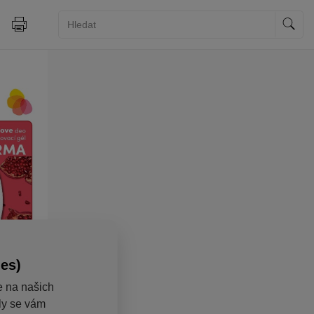
ies)
e na našich
aly se vám