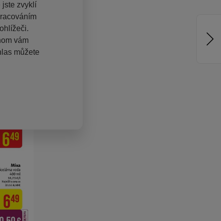
jste zvyklí
pracováním
hlížeči.
chom vám
hlas můžete