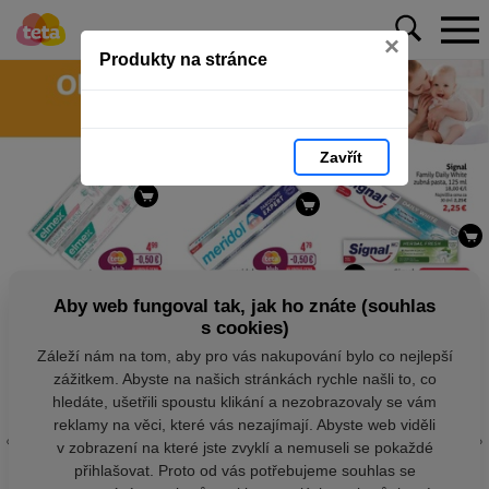
×
Produkty na stránce
Zavřít
Aby web fungoval tak, jak ho znáte (souhlas
s cookies)
Záleží nám na tom, aby pro vás nakupování bylo co nejlepší
zážitkem. Abyste na našich stránkách rychle našli to, co
hledáte, ušetřili spoustu klikání a nezobrazovaly se vám
reklamy na věci, které vás nezajímají. Abyste web viděli
v zobrazení na které jste zvyklí a nemuseli se pokaždé
přihlašovat. Proto od vás potřebujeme souhlas se