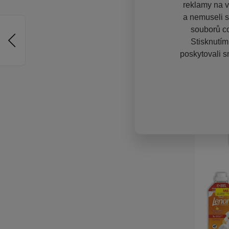
reklamy na vě
a nemuseli s
souborů co
Stisknutím
poskytovali s