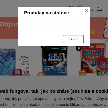
×
Produkty na stránce
Zavřít
web fungoval tak, jak ho znáte (souhlas s cook
a tom, aby pro vás nakupování bylo co nejlepší zážitkem. Abyst
ychle našli to, co hledáte, ušetřili spoustu klikání a nezobrazov