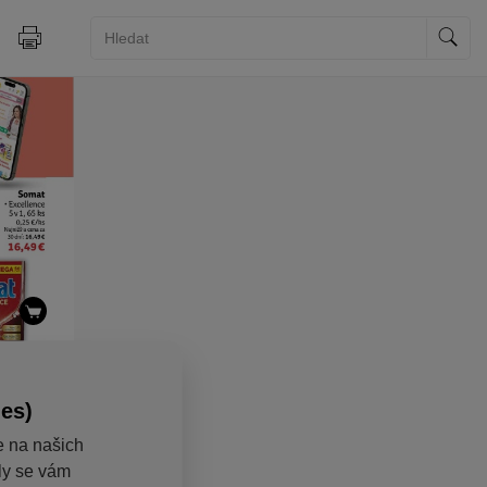
ies)
e na našich
aly se vám