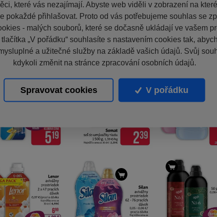
ci, které vás nezajímají. Abyste web viděli v zobrazení na které 
e pokaždé přihlašovat. Proto od vás potřebujeme souhlas se z
okies - malých souborů, které se dočasně ukládají ve vašem pro
 tlačítka „V pořádku“ souhlasíte s nastavením cookies tak, aby
mysluplné a užitečné služby na základě vašich údajů. Svůj sou
kdykoli změnit na stránce zpracování osobních údajů.
Spravovat cookies
V pořádku