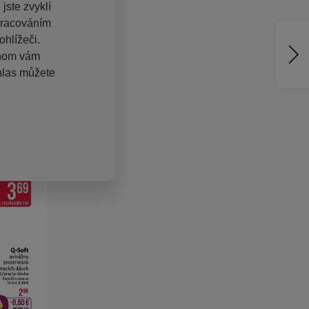
jste zvyklí
pracováním
hlížeči.
chom vám
hlas můžete