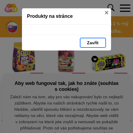
×
Produkty na stránce
Zavřít
Aby web fungoval tak, jak ho znáte (souhlas
s cookies)
Záleží nám na tom, aby pro vás nakupování bylo co nejlepší
zážitkem. Abyste na našich stránkách rychle našli to, co
hledáte, ušetřili spoustu klikání a nezobrazovaly se vám
reklamy na věci, které vás nezajímají. Abyste web viděli
v zobrazení na které jste zvyklí a nemuseli se pokaždé
přihlašovat. Proto od vás potřebujeme souhlas se