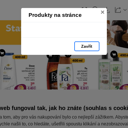
×
Produkty na stránce
Zavřít
web fungoval tak, jak ho znáte (souhlas s cook
a tom, aby pro vás nakupování bylo co nejlepší zážitkem. Abyst
ychle našli to, co hledáte, ušetřili spoustu klikání a nezobrazov