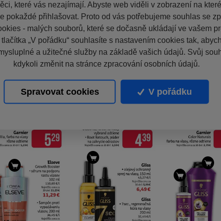
ci, které vás nezajímají. Abyste web viděli v zobrazení na které 
e pokaždé přihlašovat. Proto od vás potřebujeme souhlas se z
okies - malých souborů, které se dočasně ukládají ve vašem pro
 tlačítka „V pořádku“ souhlasíte s nastavením cookies tak, aby
mysluplné a užitečné služby na základě vašich údajů. Svůj sou
kdykoli změnit na stránce zpracování osobních údajů.
Spravovat cookies
V pořádku