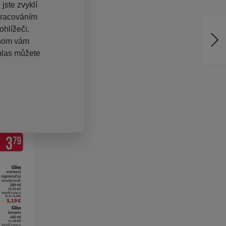
jste zvyklí
pracováním
hlížeči.
chom vám
hlas můžete