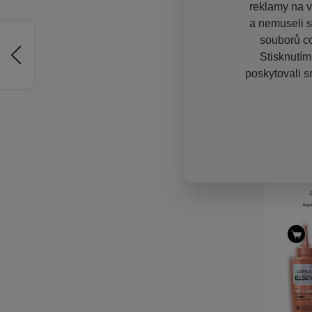
reklamy na vě
a nemuseli s
souborů co
Stisknutím
poskytovali s