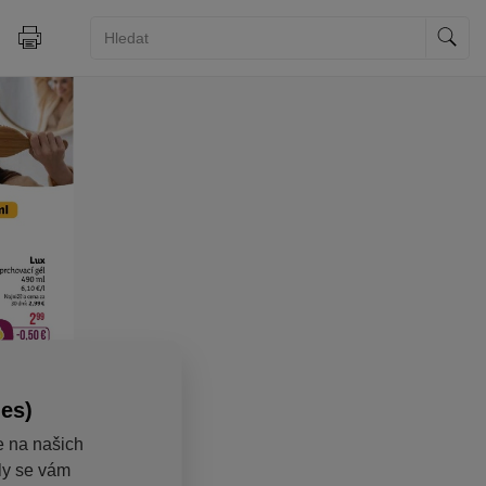
ies)
e na našich
aly se vám