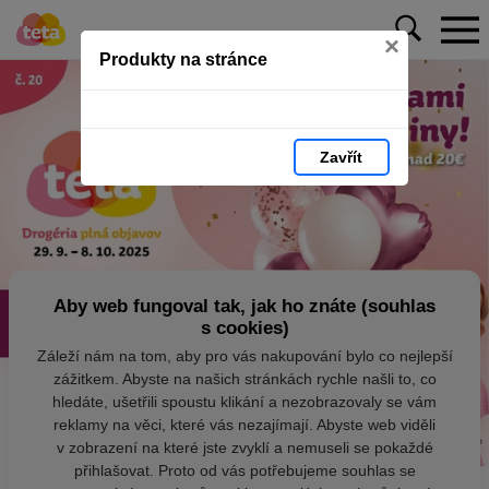
×
Produkty na stránce
Zavřít
Aby web fungoval tak, jak ho znáte (souhlas
s cookies)
Záleží nám na tom, aby pro vás nakupování bylo co nejlepší
zážitkem. Abyste na našich stránkách rychle našli to, co
hledáte, ušetřili spoustu klikání a nezobrazovaly se vám
reklamy na věci, které vás nezajímají. Abyste web viděli
v zobrazení na které jste zvyklí a nemuseli se pokaždé
přihlašovat. Proto od vás potřebujeme souhlas se