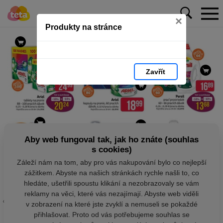
×
Produkty na stránce
Zavřít
Aby web fungoval tak, jak ho znáte (souhlas
s cookies)
Záleží nám na tom, aby pro vás nakupování bylo co nejlepší
zážitkem. Abyste na našich stránkách rychle našli to, co
hledáte, ušetřili spoustu klikání a nezobrazovaly se vám
reklamy na věci, které vás nezajímají. Abyste web viděli
v zobrazení na které jste zvyklí a nemuseli se pokaždé
přihlašovat. Proto od vás potřebujeme souhlas se