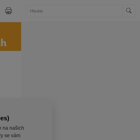
ies)
e na našich
aly se vám