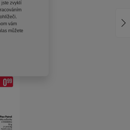
jste zvyklí
pracováním
hlížeči.
chom vám
hlas můžete