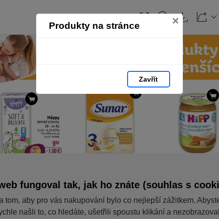
×
Produkty na stránce
Zavřít
web fungoval tak, jak ho znáte (souhlas s cook
a tom, aby pro vás nakupování bylo co nejlepší zážitkem. Abyst
ychle našli to, co hledáte, ušetřili spoustu klikání a nezobrazov