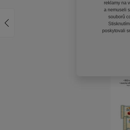
reklamy na vě
a nemuseli s
souborů co
Stisknutím
poskytovali s