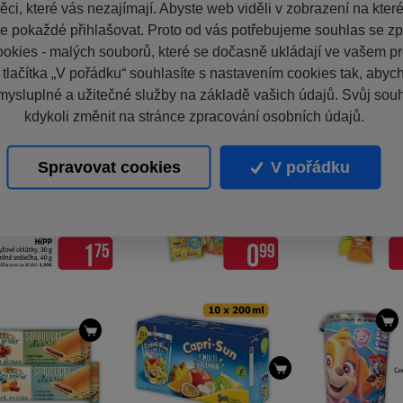
ci, které vás nezajímají. Abyste web viděli v zobrazení na které 
e pokaždé přihlašovat. Proto od vás potřebujeme souhlas se z
okies - malých souborů, které se dočasně ukládají ve vašem pro
 tlačítka „V pořádku“ souhlasíte s nastavením cookies tak, aby
mysluplné a užitečné služby na základě vašich údajů. Svůj sou
kdykoli změnit na stránce zpracování osobních údajů.
Spravovat cookies
V pořádku