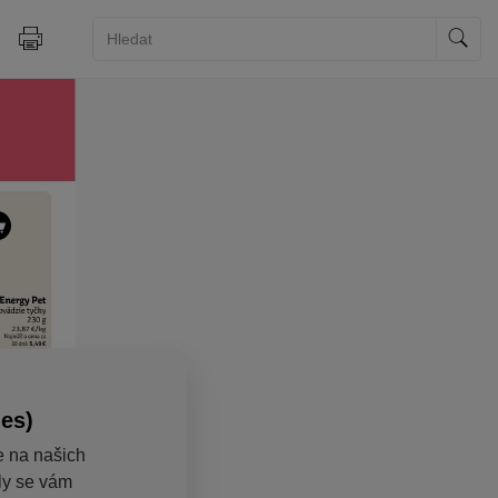
ies)
e na našich
aly se vám