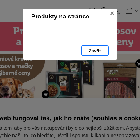
×
Produkty na stránce
Zavřít
web fungoval tak, jak ho znáte (souhlas s cook
a tom, aby pro vás nakupování bylo co nejlepší zážitkem. Abyst
ychle našli to, co hledáte, ušetřili spoustu klikání a nezobrazov