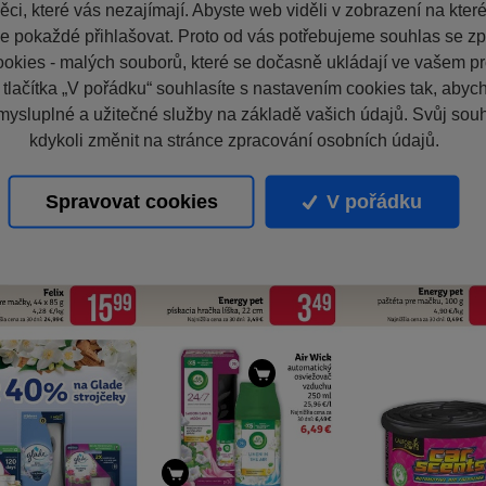
ci, které vás nezajímají. Abyste web viděli v zobrazení na které 
e pokaždé přihlašovat. Proto od vás potřebujeme souhlas se z
okies - malých souborů, které se dočasně ukládají ve vašem pro
 tlačítka „V pořádku“ souhlasíte s nastavením cookies tak, aby
mysluplné a užitečné služby na základě vašich údajů. Svůj sou
kdykoli změnit na stránce zpracování osobních údajů.
Spravovat cookies
V pořádku