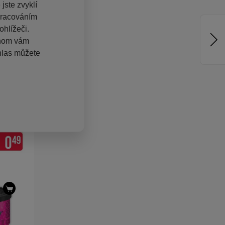
jste zvyklí
pracováním
hlížeči.
chom vám
hlas můžete