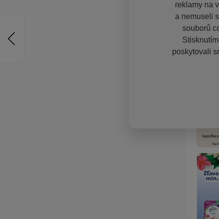
reklamy na vě
a nemuseli s
souborů co
Stisknutím
poskytovali s