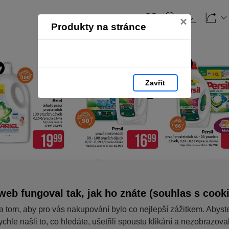
×
Produkty na stránce
Zavřít
web fungoval tak, jak ho znáte (souhlas s cook
a tom, aby pro vás nakupování bylo co nejlepší zážitkem. Abyst
ychle našli to, co hledáte, ušetřili spoustu klikání a nezobrazov