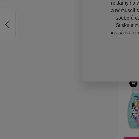
reklamy na vě
a nemuseli s
souborů co
Stisknutím
poskytovali s