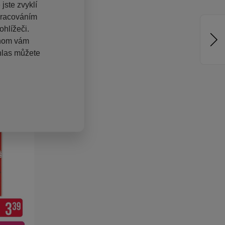
jste zvyklí
pracováním
hlížeči.
chom vám
hlas můžete