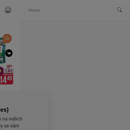
ies)
e na našich
aly se vám