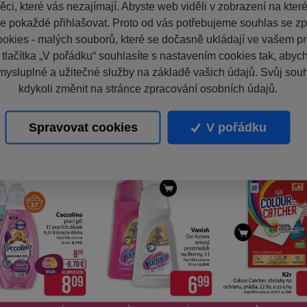
ci, které vás nezajímají. Abyste web viděli v zobrazení na které 
e pokaždé přihlašovat. Proto od vás potřebujeme souhlas se z
okies - malých souborů, které se dočasně ukládají ve vašem pro
 tlačítka „V pořádku“ souhlasíte s nastavením cookies tak, aby
mysluplné a užitečné služby na základě vašich údajů. Svůj sou
kdykoli změnit na stránce zpracování osobních údajů.
Spravovat cookies
V pořádku