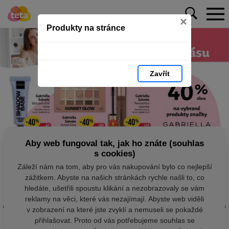
×
Produkty na stránce
Zavřít
Aby web fungoval tak, jak ho znáte (souhlas
s cookies)
Záleží nám na tom, aby pro vás nakupování bylo co nejlepší
zážitkem. Abyste na našich stránkách rychle našli to, co
hledáte, ušetřili spoustu klikání a nezobrazovaly se vám
reklamy na věci, které vás nezajímají. Abyste web viděli
v zobrazení na které jste zvyklí a nemuseli se pokaždé
přihlašovat. Proto od vás potřebujeme souhlas se